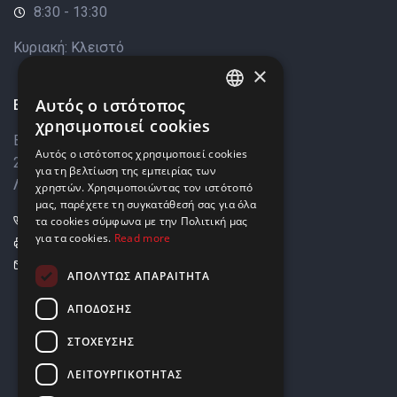
8:30 - 13:30
Κυριακή: Κλειστό
×
Επικοινωνία
Αυτός ο ιστότοπος
ENGLISH
χρησιμοποιεί cookies
Βάρκιζας 8,
GREEK
Αυτός ο ιστότοπος χρησιμοποιεί cookies
2033 Στρόβολος,
για τη βελτίωση της εμπειρίας των
Λευκωσία, Κύπρος
χρηστών. Χρησιμοποιώντας τον ιστότοπό
μας, παρέχετε τη συγκατάθεσή σας για όλα
+357 22449999
τα cookies σύμφωνα με την Πολιτική μας
για τα cookies.
Read more
+357 22449989
info@elnia.com
ΑΠΟΛΎΤΩΣ ΑΠΑΡΑΊΤΗΤΑ
Μείνετε σε επαφή
ΑΠΌΔΟΣΗΣ
ΣΤΌΧΕΥΣΗΣ
ΛΕΙΤΟΥΡΓΙΚΌΤΗΤΑΣ