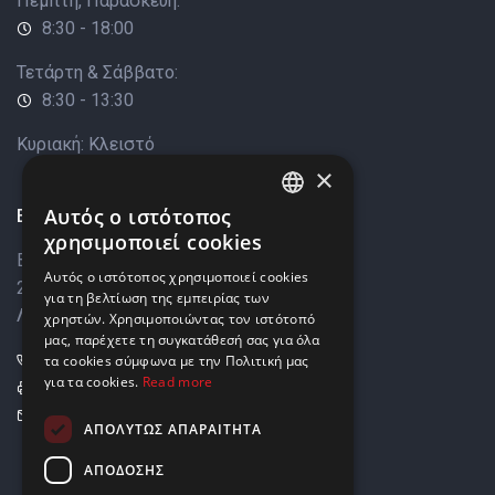
Πέμπτη, Παρασκευή:
8:30 - 18:00
Τετάρτη & Σάββατο:
8:30 - 13:30
Κυριακή: Κλειστό
×
Επικοινωνία
Αυτός ο ιστότοπος
ENGLISH
χρησιμοποιεί cookies
Βάρκιζας 8,
GREEK
Αυτός ο ιστότοπος χρησιμοποιεί cookies
2033 Στρόβολος,
για τη βελτίωση της εμπειρίας των
Λευκωσία, Κύπρος
χρηστών. Χρησιμοποιώντας τον ιστότοπό
μας, παρέχετε τη συγκατάθεσή σας για όλα
+357 22449999
τα cookies σύμφωνα με την Πολιτική μας
για τα cookies.
Read more
+357 22449989
info@elnia.com
ΑΠΟΛΎΤΩΣ ΑΠΑΡΑΊΤΗΤΑ
Μείνετε σε επαφή
ΑΠΌΔΟΣΗΣ