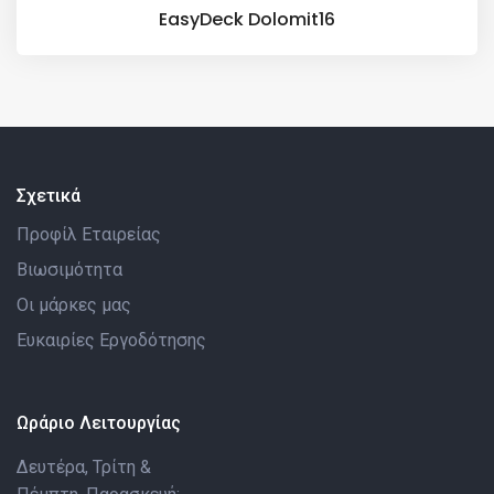
EasyDeck Dolomit16
Σχετικά
Προφίλ Εταιρείας
Βιωσιμότητα
Οι μάρκες μας
Ευκαιρίες Εργοδότησης
Ωράριο Λειτουργίας
Δευτέρα, Τρίτη &