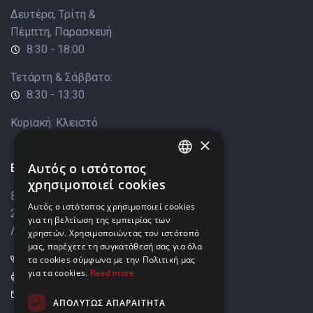
Δευτέρα, Τρίτη &
Πέμπτη, Παρασκευή:
8:30 - 18:00
Τετάρτη & Σάββατο:
8:30 - 13:30
Κυριακή: Κλειστό
×
Επικοινωνία
Αυτός ο ιστότοπος
ENGLISH
χρησιμοποιεί cookies
Βάρκιζας 8,
GREEK
Αυτός ο ιστότοπος χρησιμοποιεί cookies
2033 Στρόβολος,
για τη βελτίωση της εμπειρίας των
Λευκωσία, Κύπρος
χρηστών. Χρησιμοποιώντας τον ιστότοπό
μας, παρέχετε τη συγκατάθεσή σας για όλα
+357 22449999
τα cookies σύμφωνα με την Πολιτική μας
για τα cookies.
Read more
+357 22449989
info@elnia.com
ΑΠΟΛΎΤΩΣ ΑΠΑΡΑΊΤΗΤΑ