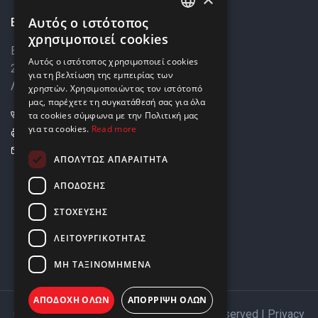
Αυτός ο ιστότοπος
Επικοινωνία
ENGLISH
χρησιμοποιεί cookies
Βάρκιζας 8,
GREEK
Αυτός ο ιστότοπος χρησιμοποιεί cookies
2033 Στρόβολος,
για τη βελτίωση της εμπειρίας των
Λευκωσία, Κύπρος
χρηστών. Χρησιμοποιώντας τον ιστότοπό
μας, παρέχετε τη συγκατάθεσή σας για όλα
+357 22449999
τα cookies σύμφωνα με την Πολιτική μας
για τα cookies.
Read more
+357 22449989
info@elnia.com
ΑΠΟΛΎΤΩΣ ΑΠΑΡΑΊΤΗΤΑ
Μείνετε σε επαφή
ΑΠΌΔΟΣΗΣ
ΣΤΌΧΕΥΣΗΣ
ΛΕΙΤΟΥΡΓΙΚΌΤΗΤΑΣ
ΜΗ ΤΑΞΙΝΟΜΗΜΈΝΑ
ΑΠΟΔΟΧΉ ΌΛΩΝ
ΑΠΌΡΡΙΨΗ ΌΛΩΝ
Copyright © 2026 ELNIA Ltd. All Rights Reserved |
Privacy