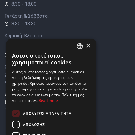
8:30 - 18:00
Τετάρτη & Σάββατο:
8:30 - 13:30
Κυριακή: Κλειστό
×
Επικοινωνία
Αυτός ο ιστότοπος
ENGLISH
χρησιμοποιεί cookies
Βάρκιζας 8,
GREEK
Αυτός ο ιστότοπος χρησιμοποιεί cookies
2033 Στρόβολος,
για τη βελτίωση της εμπειρίας των
Λευκωσία, Κύπρος
χρηστών. Χρησιμοποιώντας τον ιστότοπό
μας, παρέχετε τη συγκατάθεσή σας για όλα
+357 22449999
τα cookies σύμφωνα με την Πολιτική μας
για τα cookies.
Read more
+357 22449989
info@elnia.com
ΑΠΟΛΎΤΩΣ ΑΠΑΡΑΊΤΗΤΑ
Μείνετε σε επαφή
ΑΠΌΔΟΣΗΣ