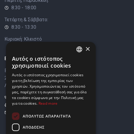
Πέμπτη, Παρασκευή:
8:30 - 18:00
Τετάρτη & Σάββατο:
8:30 - 13:30
Κυριακή: Κλειστό
×
Επικοινωνία
Αυτός ο ιστότοπος
ENGLISH
χρησιμοποιεί cookies
Βάρκιζας 8,
GREEK
Αυτός ο ιστότοπος χρησιμοποιεί cookies
2033 Στρόβολος,
για τη βελτίωση της εμπειρίας των
Λευκωσία, Κύπρος
χρηστών. Χρησιμοποιώντας τον ιστότοπό
μας, παρέχετε τη συγκατάθεσή σας για όλα
+357 22449999
τα cookies σύμφωνα με την Πολιτική μας
για τα cookies.
Read more
+357 22449989
info@elnia.com
ΑΠΟΛΎΤΩΣ ΑΠΑΡΑΊΤΗΤΑ
Μείνετε σε επαφή
ΑΠΌΔΟΣΗΣ