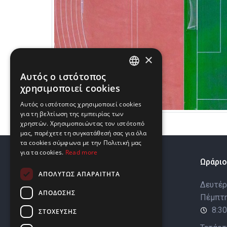
×
Αυτός ο ιστότοπος
ENGLISH
χρησιμοποιεί cookies
GREEK
Αυτός ο ιστότοπος χρησιμοποιεί cookies
για τη βελτίωση της εμπειρίας των
χρηστών. Χρησιμοποιώντας τον ιστότοπό
μας, παρέχετε τη συγκατάθεσή σας για όλα
τα cookies σύμφωνα με την Πολιτική μας
για τα cookies.
Read more
Σχετικά
Ωράριο
ΑΠΟΛΎΤΩΣ ΑΠΑΡΑΊΤΗΤΑ
Προφίλ Εταιρείας
Δευτέρα
ΑΠΌΔΟΣΗΣ
Πέμπτη
Βιωσιμότητα
8:30
ΣΤΌΧΕΥΣΗΣ
Οι μάρκες μας