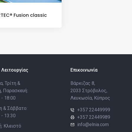
TEC® Fusion classic
 Λειτουργίας
Επικοινωνία
, Τρίτη &
Βάρκιζας 8,
, Παρασκευή:
2033 Στρόβολος,
 - 18:00
Λευκωσία, Κύπρος
η & Σάββατο:
+357 22449999
 - 13:30
+357 22449989
info@elnia.com
ή: Κλειστό