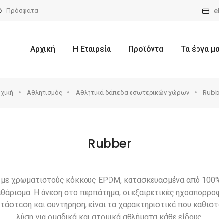
e
Πρόσφατα
Αρχική
Η Εταιρεία
Προϊόντα
Τα έργα μ
χική
Αθλητισμός
Αθλητικά δάπεδα εσωτερικών χώρων
Rubb
Rubber
με χρωματιστούς κόκκους EPDM, κατασκευασμένα από 100% 
αθάρισμα. Η άνεση στο περπάτημα, οι εξαιρετικές ηχοαπορροφ
ατάσταση και συντήρηση, είναι τα χαρακτηριστικά που καθισ
λύση για ομαδικά και ατομικά αθλήματα κάθε είδους.