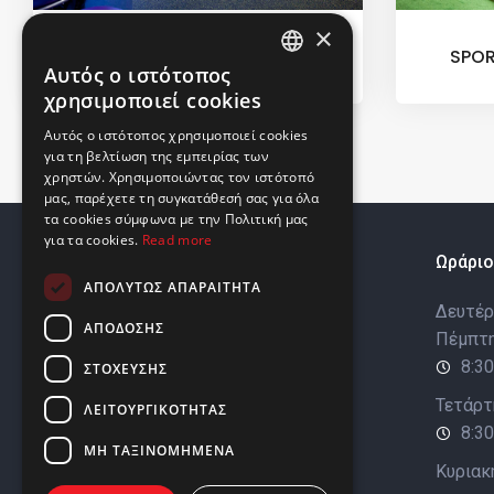
×
SPORTEC® UNI classic
SPOR
Αυτός ο ιστότοπος
ENGLISH
χρησιμοποιεί cookies
GREEK
Αυτός ο ιστότοπος χρησιμοποιεί cookies
για τη βελτίωση της εμπειρίας των
χρηστών. Χρησιμοποιώντας τον ιστότοπό
μας, παρέχετε τη συγκατάθεσή σας για όλα
τα cookies σύμφωνα με την Πολιτική μας
για τα cookies.
Read more
Σχετικά
Ωράριο
ΑΠΟΛΎΤΩΣ ΑΠΑΡΑΊΤΗΤΑ
Προφίλ Εταιρείας
Δευτέρα
ΑΠΌΔΟΣΗΣ
Πέμπτη
Βιωσιμότητα
8:30
ΣΤΌΧΕΥΣΗΣ
Οι μάρκες μας
Τετάρτ
ΛΕΙΤΟΥΡΓΙΚΌΤΗΤΑΣ
Ευκαιρίες Εργοδότησης
8:30
ΜΗ ΤΑΞΙΝΟΜΗΜΈΝΑ
Κυριακ