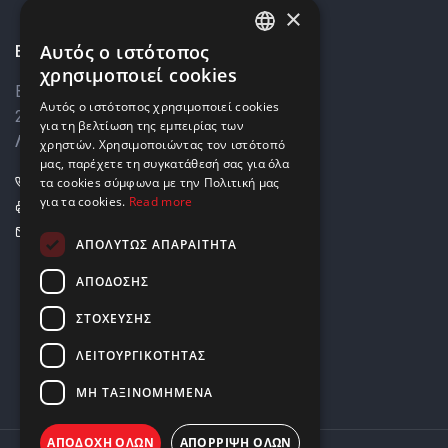
×
Επικοινωνία
Αυτός ο ιστότοπος
ENGLISH
χρησιμοποιεί cookies
Βάρκιζας 8,
GREEK
Αυτός ο ιστότοπος χρησιμοποιεί cookies
2033 Στρόβολος,
για τη βελτίωση της εμπειρίας των
Λευκωσία, Κύπρος
χρηστών. Χρησιμοποιώντας τον ιστότοπό
μας, παρέχετε τη συγκατάθεσή σας για όλα
+357 22449999
τα cookies σύμφωνα με την Πολιτική μας
για τα cookies.
Read more
+357 22449989
info@elnia.com
ΑΠΟΛΎΤΩΣ ΑΠΑΡΑΊΤΗΤΑ
Μείνετε σε επαφή
ΑΠΌΔΟΣΗΣ
ΣΤΌΧΕΥΣΗΣ
ΛΕΙΤΟΥΡΓΙΚΌΤΗΤΑΣ
ΜΗ ΤΑΞΙΝΟΜΗΜΈΝΑ
ΑΠΟΔΟΧΉ ΌΛΩΝ
ΑΠΌΡΡΙΨΗ ΌΛΩΝ