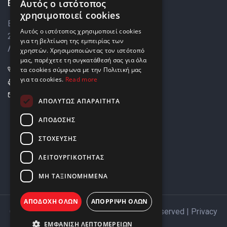
Επικοινωνία
Αυτός ο ιστότοπος
ENGLISH
χρησιμοποιεί cookies
Βάρκιζας 8,
GREEK
Αυτός ο ιστότοπος χρησιμοποιεί cookies
2033 Στρόβολος,
για τη βελτίωση της εμπειρίας των
Λευκωσία, Κύπρος
χρηστών. Χρησιμοποιώντας τον ιστότοπό
μας, παρέχετε τη συγκατάθεσή σας για όλα
+357 22449999
τα cookies σύμφωνα με την Πολιτική μας
για τα cookies.
Read more
+357 22449989
info@elnia.com
ΑΠΟΛΎΤΩΣ ΑΠΑΡΑΊΤΗΤΑ
Μείνετε σε επαφή
ΑΠΌΔΟΣΗΣ
ΣΤΌΧΕΥΣΗΣ
ΛΕΙΤΟΥΡΓΙΚΌΤΗΤΑΣ
ΜΗ ΤΑΞΙΝΟΜΗΜΈΝΑ
ΑΠΟΔΟΧΉ ΌΛΩΝ
ΑΠΌΡΡΙΨΗ ΌΛΩΝ
Copyright © 2026 ELNIA Ltd. All Rights Reserved |
Privacy
Policy
ΕΜΦΆΝΙΣΗ ΛΕΠΤΟΜΕΡΕΙΏΝ