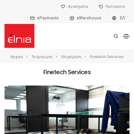
Αγαπημένα
Πρόσφατα
ePayments
eWarehouse
ΕΛ
Αρχική
Τα έργα μας
Επιχείρηση
Finetech Services
Finetech Services