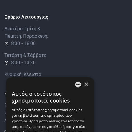
Ωράριο Λειτουργίας
Δευτέρα, Τρίτη &
Πέμπτη, Παρασκευή:
8:30 - 18:00
Τετάρτη & Σάββατο:
8:30 - 13:30
Κυριακή: Κλειστό
×
Επικοινωνία
Αυτός ο ιστότοπος
ENGLISH
χρησιμοποιεί cookies
Βάρκιζας 8,
GREEK
Αυτός ο ιστότοπος χρησιμοποιεί cookies
2033 Στρόβολος,
για τη βελτίωση της εμπειρίας των
Λευκωσία, Κύπρος
χρηστών. Χρησιμοποιώντας τον ιστότοπό
μας, παρέχετε τη συγκατάθεσή σας για όλα
+357 22449999