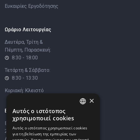
Ευκαιρίες Εργοδότησης
Ωράριο Λειτουργίας
Δευτέρα, Τρίτη &
Πέμπτη, Παρασκευή:
8:30 - 18:00
Τετάρτη & Σάββατο:
8:30 - 13:30
Κυριακή: Κλειστό
×
Επικοινωνία
Αυτός ο ιστότοπος
ENGLISH
χρησιμοποιεί cookies
Βάρκιζας 8,
GREEK
Αυτός ο ιστότοπος χρησιμοποιεί cookies
2033 Στρόβολος,
για τη βελτίωση της εμπειρίας των
Λευκωσία, Κύπρος
χρηστών. Χρησιμοποιώντας τον ιστότοπό