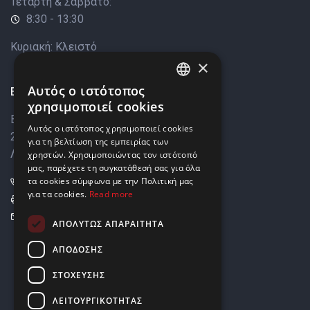
Τετάρτη & Σάββατο:
8:30 - 13:30
Κυριακή: Κλειστό
×
Αυτός ο ιστότοπος
Επικοινωνία
ENGLISH
χρησιμοποιεί cookies
Βάρκιζας 8,
GREEK
Αυτός ο ιστότοπος χρησιμοποιεί cookies
2033 Στρόβολος,
για τη βελτίωση της εμπειρίας των
Λευκωσία, Κύπρος
χρηστών. Χρησιμοποιώντας τον ιστότοπό
μας, παρέχετε τη συγκατάθεσή σας για όλα
+357 22449999
τα cookies σύμφωνα με την Πολιτική μας
για τα cookies.
Read more
+357 22449989
info@elnia.com
ΑΠΟΛΎΤΩΣ ΑΠΑΡΑΊΤΗΤΑ
Μείνετε σε επαφή
ΑΠΌΔΟΣΗΣ
ΣΤΌΧΕΥΣΗΣ
ΛΕΙΤΟΥΡΓΙΚΌΤΗΤΑΣ